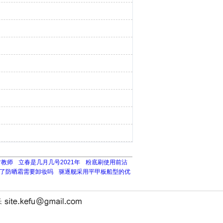
村教师
立春是几月几号2021年
粉底刷使用前沾
了防晒霜需要卸妆吗
驱逐舰采用平甲板船型的优
长