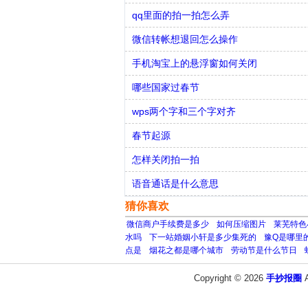
qq里面的拍一拍怎么弄
微信转帐想退回怎么操作
手机淘宝上的悬浮窗如何关闭
哪些国家过春节
wps两个字和三个字对齐
春节起源
怎样关闭拍一拍
语音通话是什么意思
猜你喜欢
微信商户手续费是多少
如何压缩图片
莱芜特色
水吗
下一站婚姻小轩是多少集死的
豫Q是哪里
点是
烟花之都是哪个城市
劳动节是什么节日
Copyright © 2026
手抄报圈