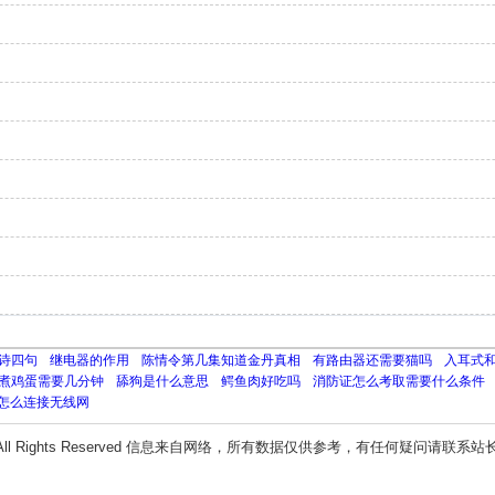
诗四句
继电器的作用
陈情令第几集知道金丹真相
有路由器还需要猫吗
入耳式
煮鸡蛋需要几分钟
舔狗是什么意思
鳄鱼肉好吃吗
消防证怎么考取需要什么条件
80怎么连接无线网
All Rights Reserved 信息来自网络，所有数据仅供参考，有任何疑问请联系站