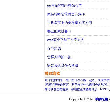
qq里面的拍一拍怎么弄
微信转帐想退回怎么操作
手机淘宝上的悬浮窗如何关闭
哪些国家过春节
wps两个字和三个字对齐
春节起源
怎样关闭拍一拍
语音通话是什么意思
猜你喜欢
和平鸽的由来
柿子和什么不能一起吃
屈原的古
老虎和狮子谁厉害
罗马布是什么面料会起球吗
秀珍的韩国电视剧
寒潮橙色预警是几级
ts33
Copyright © 2026
手抄报圈