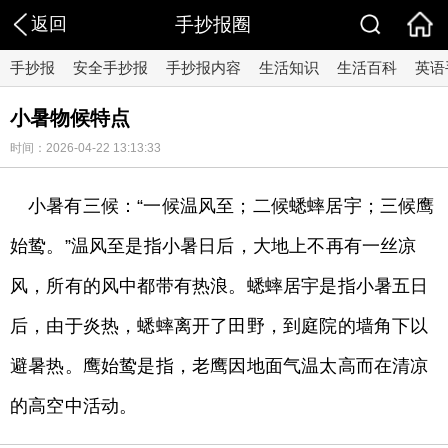
返回
手抄报圈
手抄报
安全手抄报
手抄报内容
生活知识
生活百科
英语
小暑物候特点
时间：2026-04-22 13:13:33
小暑有三候：“一候温风至；二候蟋蟀居宇；三候鹰
始鸷。”温风至是指小暑日后，大地上不再有一丝凉
风，所有的风中都带有热浪。蟋蟀居宇是指小暑五日
后，由于炎热，蟋蟀离开了田野，到庭院的墙角下以
避暑热。鹰始鸷是指，老鹰因地面气温太高而在清凉
的高空中活动。