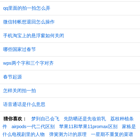
qq里面的拍一拍怎么弄
微信转帐想退回怎么操作
手机淘宝上的悬浮窗如何关闭
哪些国家过春节
wps两个字和三个字对齐
春节起源
怎样关闭拍一拍
语音通话是什么意思
猜你喜欢：
梦到自己会飞
先防晒还是先妆前乳
荔枝种植条
件
airpods一代二代区别
苹果11和苹果11promax区别
家栋是
什么电视剧里的人物
弹簧测力计的原理
一星期不重复的菜谱