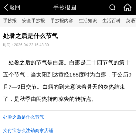
返回
手抄报圈
手抄报
安全手抄报
手抄报内容
生活知识
生活百科
英语
处暑之后是什么节气
时间：2026-04-22 15:43:30
处暑之后的节气是白露。白露是二十四节气的第十
五个节气，当太阳到达黄经165度时为白露，于公历9
月7—9日交节。白露的到来意味着暑天的炎热结束
了，是秋季由闷热转向凉爽的转折点。
处暑之后是什么节气
支付宝怎么注销商家店铺