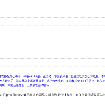
卫衣搭配什么裤子
平板a2197是什么型号
印度的风俗
互感器电表怎么算电量
春
晚古诗意思
鸵鸟是鸟类吗还是兽类
武平特色小吃
黄油和植物黄油的区别
燃气热
州属于苏南还是苏北
三枝的功效与作用
All Rights Reserved 信息来自网络，所有数据仅供参考，有任何疑问请联系站