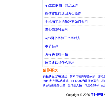
qq里面的拍一拍怎么弄
微信转帐想退回怎么操作
手机淘宝上的悬浮窗如何关闭
哪些国家过春节
wps两个字和三个字对齐
春节起源
怎样关闭拍一拍
语音通话是什么意思
猜你喜欢
向往的生活3在哪里
转户口需要哪些手续
连帽
如何清洁淋浴房玻璃
scltl00华为是什么型号
村
的启明星是什么星
微信别人拍一拍怎么加字
扬
Copyright © 2026
手抄报圈