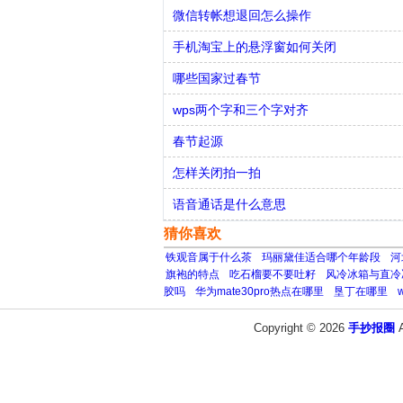
微信转帐想退回怎么操作
手机淘宝上的悬浮窗如何关闭
哪些国家过春节
wps两个字和三个字对齐
春节起源
怎样关闭拍一拍
语音通话是什么意思
猜你喜欢
铁观音属于什么茶
玛丽黛佳适合哪个年龄段
河
旗袍的特点
吃石榴要不要吐籽
风冷冰箱与直冷
胶吗
华为mate30pro热点在哪里
垦丁在哪里
Copyright © 2026
手抄报圈