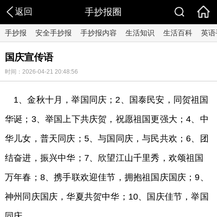
返回
手抄报圈
手抄报
安全手抄报
手抄报内容
生活知识
生活百科
英语
国庆宣传语
时间：2026-04-21 20:48:56
1、金秋十月，举国同庆；2、国泰民安，同贺祖国
华诞；3、举国上下共庆贺，祝愿祖国更强大；4、中
华儿女，普天同庆；5、与国同庆，与民共欢；6、团
结奋进，振兴中华；7、欣望江山千里秀，欢颂祖国
万年春；8、携手联欢迎佳节，拥抱祖国庆国庆；9、
神州同庆国庆，华夏共贺中华；10、国庆佳节，举国
同庆。