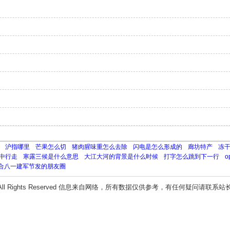
沪指哪里
芒果怎么切
猪肉腥味重怎么去除
闪电是怎么形成的
廊坊特产
冻
中行走
寒露三候是什么意思
大江大河的背景是什么时候
打字怎么跳到下一行
合八一建军节发的朋友圈
All Rights Reserved 信息来自网络，所有数据仅供参考，有任何疑问请联系站