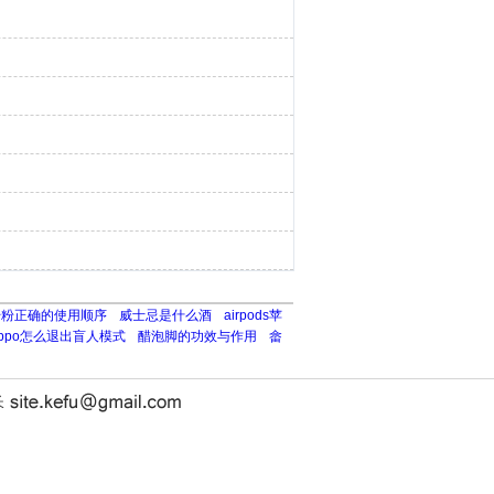
干粉正确的使用顺序
威士忌是什么酒
airpods苹
oppo怎么退出盲人模式
醋泡脚的功效与作用
畲
长