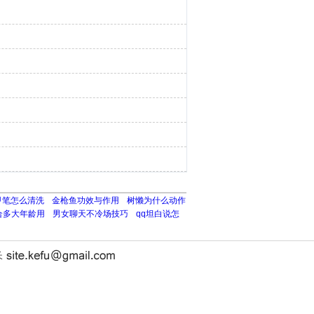
甲笔怎么清洗
金枪鱼功效与作用
树懒为什么动作
合多大年龄用
男女聊天不冷场技巧
qq坦白说怎
长