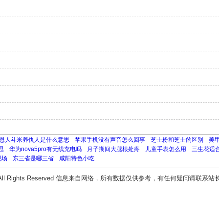
恩人斗米养仇人是什么意思
苹果手机没有声音怎么回事
芝士粉和芝士的区别
美
思
华为nova5pro有无线充电吗
月子期间大腿根处疼
儿童手表怎么用
三生花适
现场
东三省是哪三省
咸阳特色小吃
All Rights Reserved 信息来自网络，所有数据仅供参考，有任何疑问请联系站