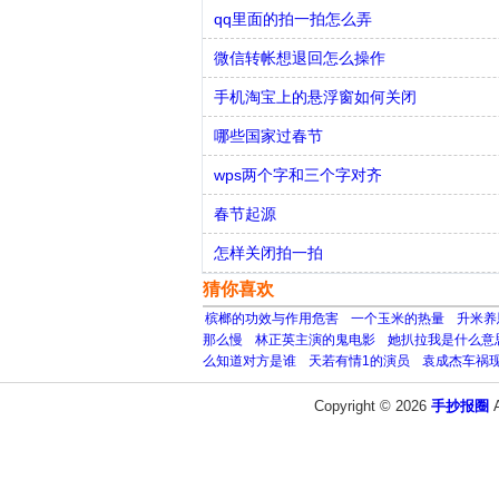
qq里面的拍一拍怎么弄
微信转帐想退回怎么操作
手机淘宝上的悬浮窗如何关闭
哪些国家过春节
wps两个字和三个字对齐
春节起源
怎样关闭拍一拍
猜你喜欢
槟榔的功效与作用危害
一个玉米的热量
升米养
那么慢
林正英主演的鬼电影
她扒拉我是什么意
么知道对方是谁
天若有情1的演员
袁成杰车祸
Copyright © 2026
手抄报圈