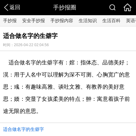
返回
手抄报圈
手抄报
安全手抄报
手抄报内容
生活知识
生活百科
英语
适合做名字的生僻字
时间：2026-04-22 02:04:56
适合做名字的生僻字有：婠：指体态、品德美好；
滉：用于人名中可以理解为深不可测、心胸宽广的意
思；彧：有趣味高雅、谈吐文雅、有教养的美好意
思；媆：突显了女孩柔美的特点；翀：寓意着孩子前
途无限的意思。
适合做名字的生僻字