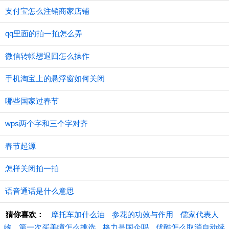
支付宝怎么注销商家店铺
qq里面的拍一拍怎么弄
微信转帐想退回怎么操作
手机淘宝上的悬浮窗如何关闭
哪些国家过春节
wps两个字和三个字对齐
春节起源
怎样关闭拍一拍
语音通话是什么意思
猜你喜欢：
摩托车加什么油
参花的功效与作用
儒家代表人
物
第一次买美瞳怎么挑选
格力是国企吗
优酷怎么取消自动续