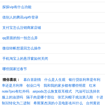
探探vip有什么功能
借别人的腾讯vip咋登录
支付宝怎么注销商家店铺
qq里面的拍一拍怎么弄
微信转帐想退回怎么操作
手机淘宝上的悬浮窗如何关闭
哪些国家过春节
猜你喜欢：
暮白首剧情
什么是人生观
银行贷款利率是年利
率还是月利率
创业口号
我和我的家乡都有哪些明星
红米
note7pro有红外吗
airpods怎么恢复双耳模式
汽油可以洗掉衣
服上的油渍吗
隔子肉是哪个部位
张艺兴帽子戏法第几期
十进
制32转化为二进制
希斯莱杰演的小丑电影名叫什么
台州黄岩