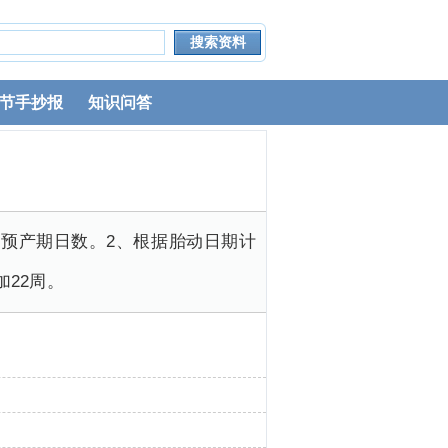
节手抄报
知识问答
为预产期日数。2、根据胎动日期计
加22周。