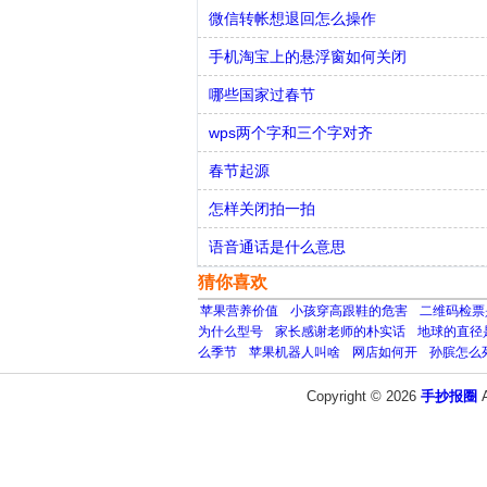
微信转帐想退回怎么操作
手机淘宝上的悬浮窗如何关闭
哪些国家过春节
wps两个字和三个字对齐
春节起源
怎样关闭拍一拍
语音通话是什么意思
猜你喜欢
苹果营养价值
小孩穿高跟鞋的危害
二维码检票
为什么型号
家长感谢老师的朴实话
地球的直径
么季节
苹果机器人叫啥
网店如何开
孙膑怎么
Copyright © 2026
手抄报圈