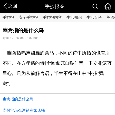
返回
手抄报圈
手抄报
安全手抄报
手抄报内容
生活知识
生活百科
英语
幽禽指的是什么鸟
时间：2026-04-22 02:50:03
幽禽指鸣声幽雅的禽鸟，不同的诗中所指的也有所
不同。在方孝孺的诗指“幽禽兀自啭佳音，玉立雕笼万
里心。只为从前解言语，半生不得在山林”中指“鹦
鹉”。
幽禽指的是什么鸟
支付宝怎么注销商家店铺