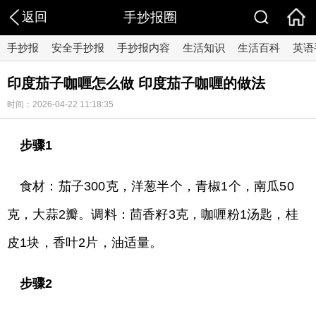
返回
手抄报圈
手抄报
安全手抄报
手抄报内容
生活知识
生活百科
英语
印度茄子咖喱怎么做 印度茄子咖喱的做法
时间：2026-04-22 11:18:35
步骤1
食材：茄子300克，洋葱半个，青椒1个，南瓜50
克，大蒜2瓣。调料：茴香籽3克，咖喱粉1汤匙，桂
皮1块，香叶2片，油适量。
步骤2