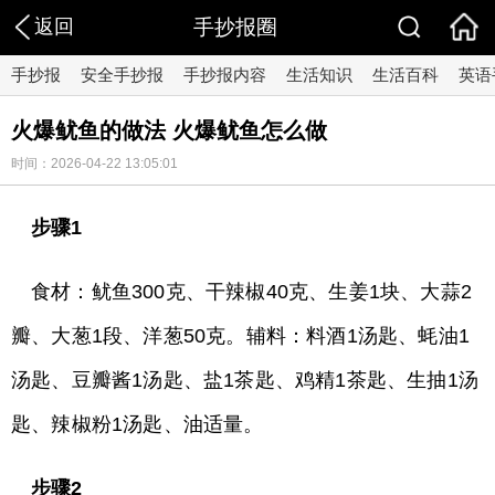
返回
手抄报圈
手抄报
安全手抄报
手抄报内容
生活知识
生活百科
英语
火爆鱿鱼的做法 火爆鱿鱼怎么做
时间：2026-04-22 13:05:01
步骤1
食材：鱿鱼300克、干辣椒40克、生姜1块、大蒜2
瓣、大葱1段、洋葱50克。辅料：料酒1汤匙、蚝油1
汤匙、豆瓣酱1汤匙、盐1茶匙、鸡精1茶匙、生抽1汤
匙、辣椒粉1汤匙、油适量。
步骤2