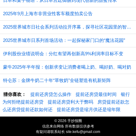
日本和菓子物语：从日本宫廷御膳到现代创新的甜蜜传承
2025年9月上海市非营业性客车额度拍卖公告
2025世界城市日社会系列活动拉开序幕，探寻社区花园里的智慧应用
2025世界城市日系列首场活动：一起探秘家门口的“魔法花园”
伊利股份业绩说明会：分红有望再创新高9%利润率目标不变
蒙牛2025年半年报：创新求变让消费者喝上奶、喝好奶、喝对奶
特仑苏：金牌牛奶二十年“草牧奶”全链塑造有机新矩阵
猜你喜欢：
提前还房贷怎么操作
提前还房贷最佳时间
银行
为何拒绝提前还房贷
提前还房贷利大于弊吗
房贷提前还款怎
么还房贷提前还款如何还
提前还房贷是缩月供还是缩年限
© 2026 手抄报圈
信息来自网络 所有数据仅供参考
有疑问请联系站长
site.kefu@gmail.com