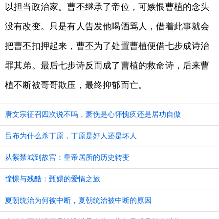
以担当政治家。曹丕继承了帝位，可嫉恨曹植的念头
没有改变。只是有人告发他喝酒骂人，借着此事就会
把曹丕扣押起来，曹丕为了处置曹植便借七步成诗治
罪其弟。最后七步诗反而成了曹植的救命诗，后来曹
植不断被哥哥欺压，最终抑郁而亡。
唐文宗征召四次说不吗，萧俛是心怀愧疚还是居功自傲
吕布为什么杀丁原，丁原是好人还是坏人
从紫禁城到故宫：皇帝居所的历史转变
憧憬与残酷：甄嬛的爱情之旅
夏朝统治为何被中断，夏朝统治被中断的原因