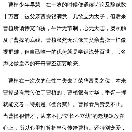
曹植少年早慧，在十岁的时候便诵读诗论及辞赋数
十万言，被父亲曹操很满意，几欲立为太子，但后来
曹植所谓恃宠而骄，生活无节制，心无大志，屡次触
及了曹操的底线。曹植虽然无法像其父亲曹操一样傲
视群雄，但自己唯一的优势就是学识流芳百世，其名
声比做皇帝的哥哥曹丕还要响亮。
曹植在一次次的任性中失去了荣华富贵之位，本来
曹操是有意传位于曹植的，曹植很有才华，手臂一挥
就能交卷，特别是《登台赋》。曹操看后赞赏不止。
当曹操很惜才，从来不把“立长不立幼”的老规矩放在
心上，所以心里打算把皇位传给曹植。还特别宠爱，