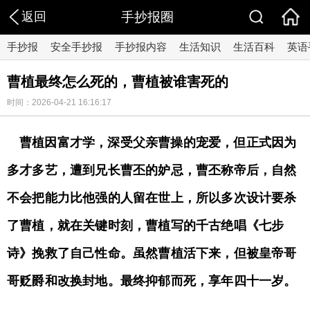
返回
手抄报圈
手抄报
安全手抄报
手抄报内容
生活知识
生活百科
英语
曹植最终怎么死的，曹植被谁害死的
时间：2026-04-21 16:16:17
曹植因富才学，深受父亲曹操的宠爱，但正式因为
多才多艺，遭到兄长曹丕的妒忌，曹丕称帝后，自然
不会把能力比他强的人留在世上，所以多次设计要杀
了曹植，就在关键时刻，曹植写的千古绝唱《七步
诗》挽救了自己性命。虽然曹植活下来，但被皇帝哥
哥贬爵和改换封地。最终抑郁而死，享年四十一岁。