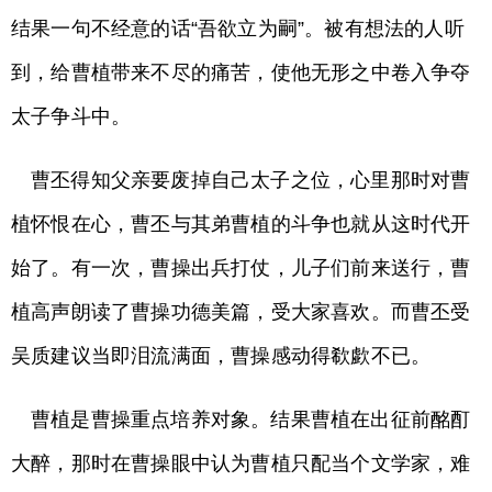
结果一句不经意的话“吾欲立为嗣”。被有想法的人听
到，给曹植带来不尽的痛苦，使他无形之中卷入争夺
太子争斗中。
曹丕得知父亲要废掉自己太子之位，心里那时对曹
植怀恨在心，曹丕与其弟曹植的斗争也就从这时代开
始了。有一次，曹操出兵打仗，儿子们前来送行，曹
植高声朗读了曹操功德美篇，受大家喜欢。而曹丕受
吴质建议当即泪流满面，曹操感动得欷歔不已。
曹植是曹操重点培养对象。结果曹植在出征前酩酊
大醉，那时在曹操眼中认为曹植只配当个文学家，难