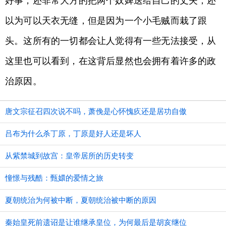
好事，还非常大方的把两个奴婢送给自己的丈夫，还
以为可以天衣无缝，但是因为一个小毛贼而栽了跟
头。这所有的一切都会让人觉得有一些无法接受，从
这里也可以看到，在这背后显然也会拥有着许多的政
治原因。
唐文宗征召四次说不吗，萧俛是心怀愧疚还是居功自傲
吕布为什么杀丁原，丁原是好人还是坏人
从紫禁城到故宫：皇帝居所的历史转变
憧憬与残酷：甄嬛的爱情之旅
夏朝统治为何被中断，夏朝统治被中断的原因
秦始皇死前遗诏是让谁继承皇位，为何最后是胡亥继位