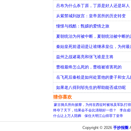
吕布为什么杀丁原，丁原是好人还是坏人
从紫禁城到故宫：皇帝居所的历史转变
憧憬与残酷：甄嬛的爱情之旅
夏朝统治为何被中断，夏朝统治被中断的
秦始皇死前遗诏是让谁继承皇位，为何最
益州之战诸葛亮和张飞谁是主将
曹植最终怎么死的，曹植被谁害死的
​岳飞死后秦桧是如何处置他的妻子和女
如果老八得到邬先生的帮助能否成功呢
猜你喜欢
蒙古骑兵所向披靡，为何在西征时被埃及军队打得
终夺了天下，结果会不会比清朝好一些？
李自成
什么让上万人陪葬
保住大明江山得罪了皇帝
Copyright © 2026
手抄报圈