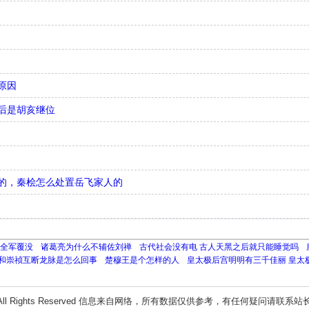
原因
后是胡亥继位
儿的，秦桧怎么处置岳飞家人的
全军覆没
诸葛亮为什么不辅佐刘禅
古代社会没有电 古人天黑之后就只能睡觉吗
和崇祯互断龙脉是怎么回事
楚穆王是个怎样的人
皇太极后宫明明有三千佳丽 皇太
All Rights Reserved 信息来自网络，所有数据仅供参考，有任何疑问请联系站