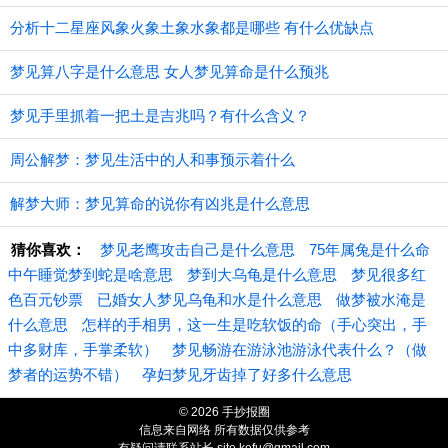
分析十二星座风象火象土象水象都是哪些 有什么优缺点
梦见算八字是什么意思 女人梦见算命是什么预兆
梦见手里抓着一把土是吉兆吗？有什么含义？
周公解梦：梦见生活中的人和事预示着什么
解梦大师：梦见算命的说你有凶兆是什么意思
猜你喜欢：
梦见老鹰攻击自己是什么意思
75年属兔是什么命
中午睡觉梦到蛇是啥意思
梦到大乌龟是什么意思
梦见很多红
色百元钞票
已婚女人梦见乌龟和水是什么意思
做梦被水淹是
什么意思
怎样的手相男，这一生是吃软饭的命（手心突出，手
中多财库，手掌柔软）
梦见畅游在游泳池游泳代表什么？（做
梦者的运势不错）
孕妇梦见牙齿掉了好多什么意思
© 2026 手抄报圈
信息来自网络 所有数据仅供参考