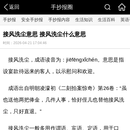
返回
手抄报圈
手抄报
安全手抄报
手抄报内容
生活知识
生活百科
英语
接风洗尘意思 接风洗尘什么意思
时间：2026-04-21 17:04:46
接风洗尘，成语读音为：jiēfēngxǐchén。意思是指
设宴款待远来的客人，以示慰问和欢迎。
成语出自明朝凌濛初《二刻拍案惊奇》第26卷：“虽
也送他两把俸金，几件人事，恰好侄儿也替他接风洗
尘，只好直退。”
接风洗尘一般多用作谓语、宾语、定语，用于口