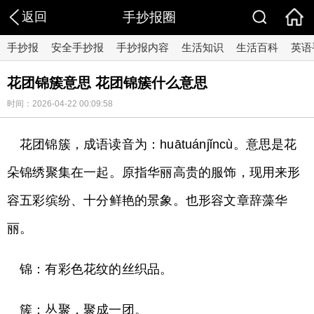
返回
手抄报圈
手抄报
安全手抄报
手抄报内容
生活知识
生活百科
英语
花团锦簇意思 花团锦簇什么意思
时间：2026-04-22 00:09:58
花团锦簇，成语读音为：huātuánjǐncù。意思是花
朵锦绣聚集在一起。原指华丽高贵的服饰，现用来形
容五彩缤纷、十分鲜艳的景象。也形容文章辞藻华
丽。
锦：有彩色花纹的丝织品。
簇：丛聚，聚成一团。