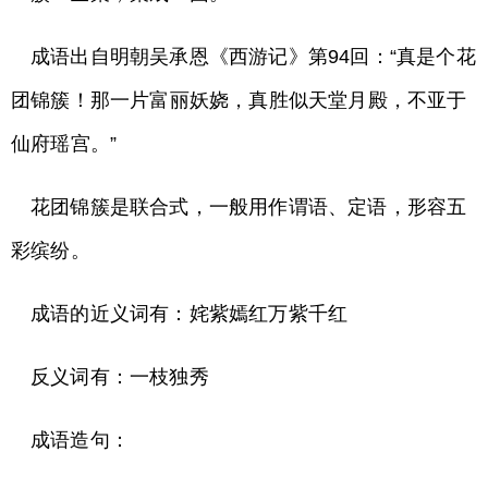
成语出自明朝吴承恩《西游记》第94回：“真是个花
团锦簇！那一片富丽妖娆，真胜似天堂月殿，不亚于
仙府瑶宫。”
花团锦簇是联合式，一般用作谓语、定语，形容五
彩缤纷。
成语的近义词有：姹紫嫣红万紫千红
反义词有：一枝独秀
成语造句：