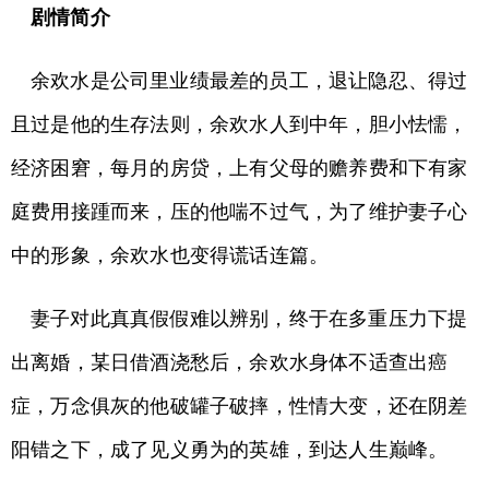
剧情简介
余欢水是公司里业绩最差的员工，退让隐忍、得过
且过是他的生存法则，余欢水人到中年，胆小怯懦，
经济困窘，每月的房贷，上有父母的赡养费和下有家
庭费用接踵而来，压的他喘不过气，为了维护妻子心
中的形象，余欢水也变得谎话连篇。
妻子对此真真假假难以辨别，终于在多重压力下提
出离婚，某日借酒浇愁后，余欢水身体不适查出癌
症，万念俱灰的他破罐子破摔，性情大变，还在阴差
阳错之下，成了见义勇为的英雄，到达人生巅峰。