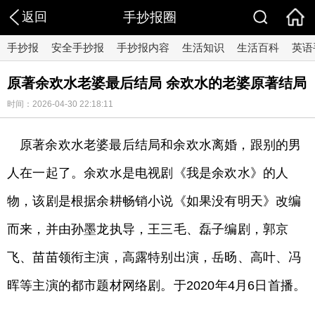
返回
手抄报圈
手抄报
安全手抄报
手抄报内容
生活知识
生活百科
英语
原著余欢水老婆最后结局 余欢水的老婆原著结局
时间：2026-04-30 22:18:11
原著余欢水老婆最后结局和余欢水离婚，跟别的男
人在一起了。余欢水是电视剧《我是余欢水》的人
物，该剧是根据余耕畅销小说《如果没有明天》改编
而来，并由孙墨龙执导，王三毛、磊子编剧，郭京
飞、苗苗领衔主演，高露特别出演，岳旸、高叶、冯
晖等主演的都市题材网络剧。于2020年4月6日首播。