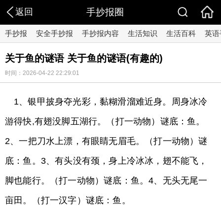
返回
手抄报圈
手抄报
安全手抄报
手抄报内容
生活知识
生活百科
英语
关于鱼的谜语 关于鱼的谜语(有趣的)
时间：2026-04-22 22:29:01
1、银甲披身夺光彩，黏糊滑溜难近身。周身冰冷
游得快,有翅没脚五湖行。（打一动物）谜底：鱼。
2、一把刀水上漂，有眼睛无眉毛。（打一动物）谜
底：鱼。3、有头没有颈，身上冷冰冰，翅不能飞，
脚也能行。（打一动物）谜底：鱼。4、无头无尾一
亩田。（打一汉字）谜底：鱼。