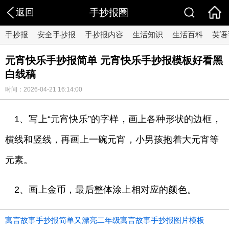
返回
手抄报圈
手抄报
安全手抄报
手抄报内容
生活知识
生活百科
英语
元宵快乐手抄报简单 元宵快乐手抄报模板好看黑
白线稿
时间：2026-04-21 16:14:00
1、写上“元宵快乐”的字样，画上各种形状的边框，
横线和竖线，再画上一碗元宵，小男孩抱着大元宵等
元素。
2、画上金币，最后整体涂上相对应的颜色。
寓言故事手抄报简单又漂亮二年级寓言故事手抄报图片模板