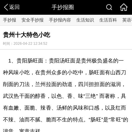
返回
手抄报圈
手抄报
安全手抄报
手抄报内容
生活知识
生活百科
英语
贵州十大特色小吃
时间：2026-04-22 12:34:52
1、贵阳肠旺面：贵阳汤旺面是贵州极负盛名的一
种风味小吃，在贵州众多的小吃中，肠旺面有山西刀
削面的刀法，兰州拉面的劲道，四川担担面的滋润，
武汉热干面的醇香，以色、香、味“三绝” 而著称，具
有血嫩、面脆、辣香、汤鲜的风味和口感，以及红而
不辣、油而不腻、脆而不生的特点。“肠旺”是“常旺”的
谐音，寓意吉祥。