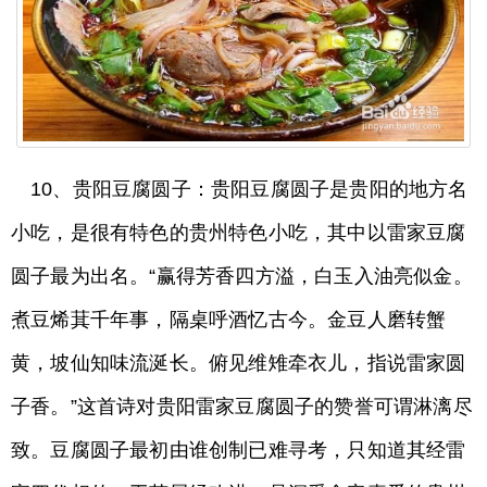
10、贵阳豆腐圆子：贵阳豆腐圆子是贵阳的地方名
小吃，是很有特色的贵州特色小吃，其中以雷家豆腐
圆子最为出名。“赢得芳香四方溢，白玉入油亮似金。
煮豆烯萁千年事，隔桌呼酒忆古今。金豆人磨转蟹
黄，坡仙知味流涎长。俯见维雉牵衣儿，指说雷家圆
子香。”这首诗对贵阳雷家豆腐圆子的赞誉可谓淋漓尽
致。豆腐圆子最初由谁创制已难寻考，只知道其经雷