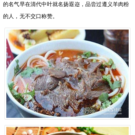
的名气早在清代中叶就名扬遐迩，品尝过遵义羊肉粉
的人，无不交口称赞。