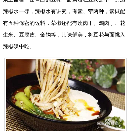
辣椒水一碟，辣椒水有讲究，有素、荤两种，素椒配
有五种保密的佐料，荤椒还配有瘦肉丁、鸡肉丁、花
生米、豆腐皮、金钩等，其味鲜美，将豆花与面挑入
辣椒碟中吃。