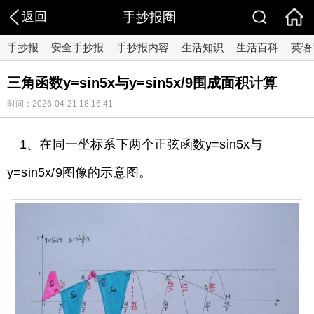
返回
手抄报圈
手抄报
安全手抄报
手抄报内容
生活知识
生活百科
英语
三角函数y=sin5x与y=sin5x/9围成面积计算
时间：2026-04-21 18:16:41
1、在同一坐标系下两个正弦函数y=sin5x与
y=sin5x/9图像的示意图。