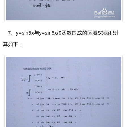
7、y=sin5x与y=sin5x/9函数围成的区域S3面积计
算如下：