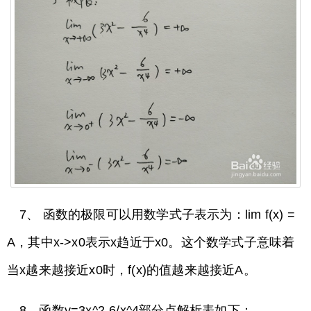
7、 函数的极限可以用数学式子表示为：lim f(x) =
A，其中x->x0表示x趋近于x0。这个数学式子意味着
当x越来越接近x0时，f(x)的值越来越接近A。
8、函数y=3x^2-6/x^4部分点解析表如下：