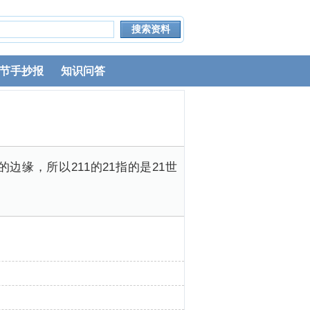
节手抄报
知识问答
边缘，所以211的21指的是21世