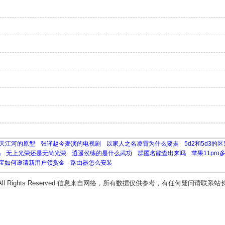
天江河的原型
张译赵今麦演的电视剧
以家人之名凌霄为什么要走
5d2和5d3的区
吗
无上光荣还是无尚光荣
逍遥侯练的是什么武功
群匿名能查出来吗
苹果11pro
宝如何邀请新用户领赏金
路由器怎么安装
All Rights Reserved 信息来自网络，所有数据仅供参考，有任何疑问请联系站