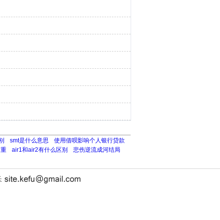
别
smt是什么意思
使用借呗影响个人银行贷款
多重
air1和air2有什么区别
悲伤逆流成河结局
长