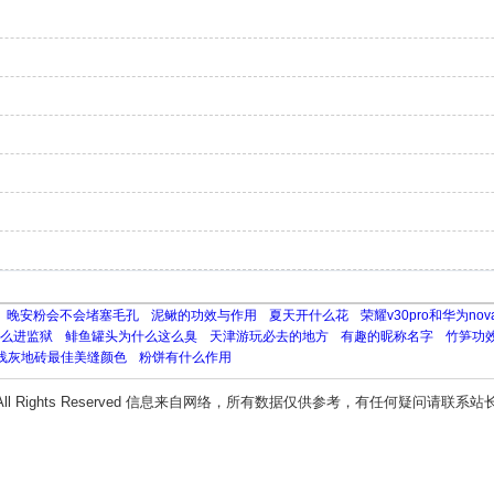
​晚安粉会不会堵塞毛孔
泥鳅的功效与作用
夏天开什么花
荣耀v30pro和华为no
么进监狱
鲱鱼罐头为什么这么臭
天津游玩必去的地方
有趣的昵称名字
竹笋功
浅灰地砖最佳美缝颜色
粉饼有什么作用
All Rights Reserved 信息来自网络，所有数据仅供参考，有任何疑问请联系站