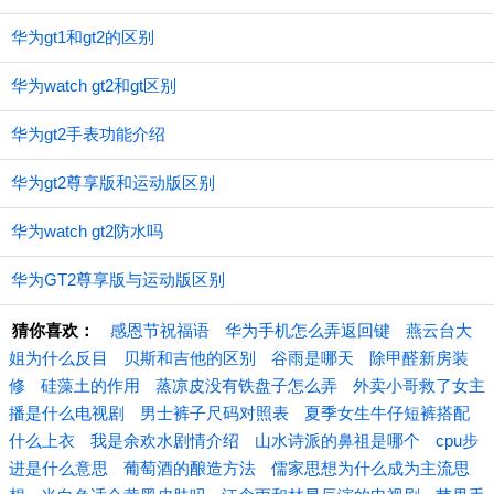
华为gt1和gt2的区别
华为watch gt2和gt区别
华为gt2手表功能介绍
华为gt2尊享版和运动版区别
华为watch gt2防水吗
华为GT2尊享版与运动版区别
猜你喜欢：
感恩节祝福语
华为手机怎么弄返回键
燕云台大
姐为什么反目
贝斯和吉他的区别
谷雨是哪天
除甲醛新房装
修
硅藻土的作用
蒸凉皮没有铁盘子怎么弄
外卖小哥救了女主
播是什么电视剧
男士裤子尺码对照表
夏季女生牛仔短裤搭配
什么上衣
我是余欢水剧情介绍
山水诗派的鼻祖是哪个
cpu步
进是什么意思
葡萄酒的酿造方法
儒家思想为什么成为主流思