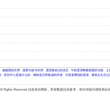
修颜霜的作用
菠萝功效与作用
霹雳娇娃1的演员
牛奶蛋清蜂蜜面膜的功效
土
别
疾控中心是做什么的
钢铁是怎样炼成的作者
沉鱼落雁指的是谁
春联左右怎么
All Rights Reserved 信息来自网络，所有数据仅供参考，有任何疑问请联系站