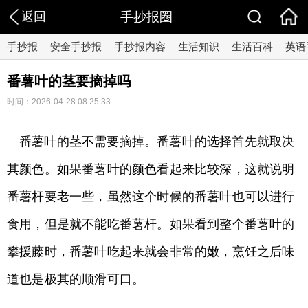
返回
手抄报圈
手抄报
安全手抄报
手抄报内容
生活知识
生活百科
英语
番薯叶的茎要摘掉吗
时间：2026-04-28 08:25:33
番薯叶的茎不需要摘掉。番薯叶的选择首先就取决
其颜色。如果番薯叶的颜色看起来比较深，这就说明
番薯杆要老一些，虽然这个时候的番薯叶也可以进行
食用，但是就不能吃番薯杆。如果看到整个番薯叶的
攀援藤时，番薯叶吃起来就会非常的嫩，烹饪之后味
道也是极其的顺滑可口。