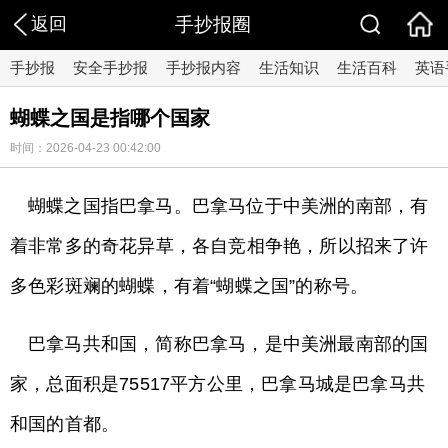
返回
手抄报圈
手抄报
安全手抄报
手抄报内容
生活知识
生活百科
英语
蝴蝶之国是指哪个国家
时间：2026-04-23 00:42:00
蝴蝶之国指巴拿马。巴拿马位于中美洲的南部，有
着非常多的奇花异草，各自竞相争艳，所以招来了许
多色彩斑斓的蝴蝶，有着“蝴蝶之国”的称号。
巴拿马共和国，简称巴拿马，是中美洲最南部的国
家，总面积是75517平方公里，巴拿马城是巴拿马共
和国的首都。