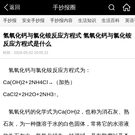
返回
手抄报圈
手抄报
安全手抄报
手抄报内容
生活知识
生活百科
英语
氢氧化钙与氯化铵反应方程式 氢氧化钙与氯化铵
反应方程式是什么
时间：2026-05-02 20:05:21
氢氧化钙与氯化铵反应方程式为：
Ca(OH)2+2NH4Cl→（加热）
CaCl2+2H2O+2NH3↑。
氢氧化钙的化学式为Ca(OH)2，也称为消石灰、熟
石灰，为一种微溶于水的白色固体，常将它的水溶液