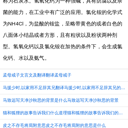
称为石灰水。氢氧化钙为一种强碱，具有防腐以及杀
菌的能力，在工业中有广泛的应用。氯化铵的化学式
为NH4Cl，为盐酸的铵盐，呈略带黄色的或者白色的
八面体小结晶或者方形，且有粒状以及粉状两种剂
型。氢氧化钙以及氯化铵在加热的条件下，会生成氯
化钙、水以及氨气。
孟母戒子文言文及翻译翻译孟母戒子
马援少时,以家用不足辞其兄翻译马援少时,以家用不足辞其兄的意思
马致远写天净沙秋思的背景是什么马致远写天净沙秋思的背景
猫和狐狸的故事告诉我们什么道理猫和狐狸的故事告诉我们的道理
皮之不存毛将焉附意思皮之不存毛将焉附的意思是什么