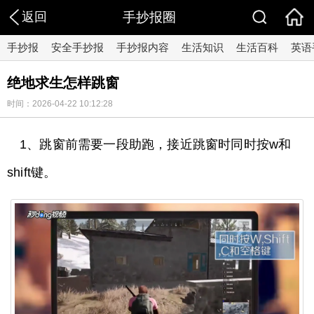
返回
手抄报圈
手抄报
安全手抄报
手抄报内容
生活知识
生活百科
英语
绝地求生怎样跳窗
时间：2026-04-22 10:12:28
1、跳窗前需要一段助跑，接近跳窗时同时按w和
shift键。