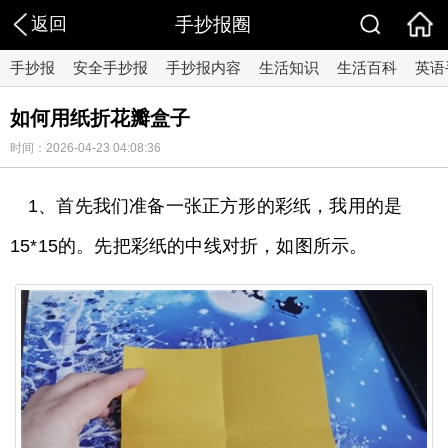
返回
手抄报圈
手抄报
安全手抄报
手抄报内容
生活知识
生活百科
英语
如何用纸折花瓣盒子
时间：2026-04-23 04:08:36
1、首先我们准备一张正方形的彩纸，我用的是
15*15的。先把彩纸的中线对折，如图所示。