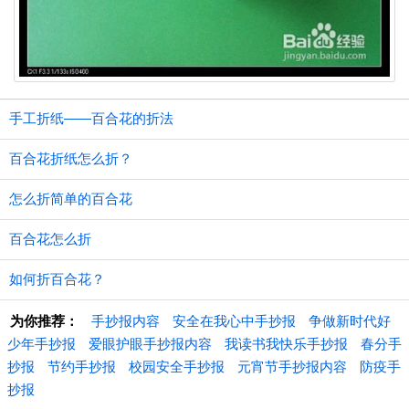
手工折纸——百合花的折法
百合花折纸怎么折？
怎么折简单的百合花
百合花怎么折
如何折百合花？
为你推荐：
手抄报内容
安全在我心中手抄报
争做新时代好
少年手抄报
爱眼护眼手抄报内容
我读书我快乐手抄报
春分手
抄报
节约手抄报
校园安全手抄报
元宵节手抄报内容
防疫手
抄报