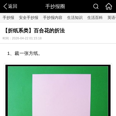
返回
手抄报圈
手抄报
安全手抄报
手抄报内容
生活知识
生活百科
英语
【折纸系类】百合花的折法
时间：2026-04-22 01:15:18
1、裁一张方纸。