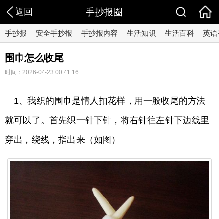
返回
手抄报圈
手抄报
安全手抄报
手抄报内容
生活知识
生活百科
英语
围巾怎么收尾
时间：2026-04-23 00:41:16
1、我织的围巾是情人扣花样，用一般收尾的方法
就可以了。首先织一针下针，将右针往左针下边线里
穿出，绕线，指出来（如图）