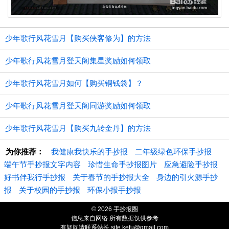
少年歌行风花雪月【购买侠客修为】的方法
少年歌行风花雪月登天阁集星奖励如何领取
少年歌行风花雪月如何【购买铜钱袋】？
少年歌行风花雪月登天阁同游奖励如何领取
少年歌行风花雪月【购买九转金丹】的方法
为你推荐：
我健康我快乐的手抄报
二年级绿色环保手抄报
端午节手抄报文字内容
珍惜生命手抄报图片
应急避险手抄报
好书伴我行手抄报
关于春节的手抄报大全
身边的引火源手抄
报
关于校园的手抄报
环保小报手抄报
© 2026 手抄报圈
信息来自网络 所有数据仅供参考
有疑问请联系站长
site.kefu@gmail.com