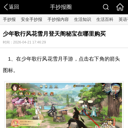
返回
手抄报圈
手抄报
安全手抄报
手抄报内容
生活知识
生活百科
英语
少年歌行风花雪月登天阁秘宝在哪里购买
时间：2026-04-21 17:46:29
1、在少年歌行风花雪月手游，点击右下角的箭头
图标。