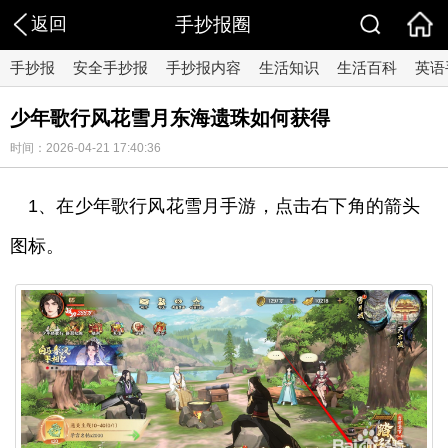
返回
手抄报圈
手抄报
安全手抄报
手抄报内容
生活知识
生活百科
英语
少年歌行风花雪月东海遗珠如何获得
时间：2026-04-21 17:40:36
1、在少年歌行风花雪月手游，点击右下角的箭头
图标。