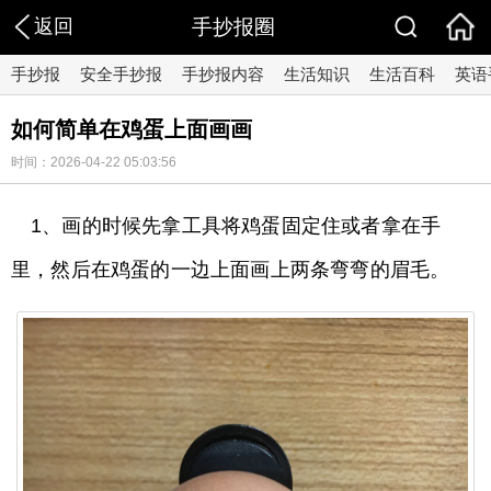
返回
手抄报圈
手抄报
安全手抄报
手抄报内容
生活知识
生活百科
英语
如何简单在鸡蛋上面画画
时间：2026-04-22 05:03:56
1、画的时候先拿工具将鸡蛋固定住或者拿在手
里，然后在鸡蛋的一边上面画上两条弯弯的眉毛。