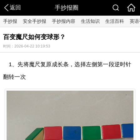
返回
手抄报圈
手抄报
安全手抄报
手抄报内容
生活知识
生活百科
英语
百变魔尺如何变球形？
时间：2026-04-22 10:19:53
1、先将魔尺复原成长条，选择左侧第一段逆时针
翻转一次