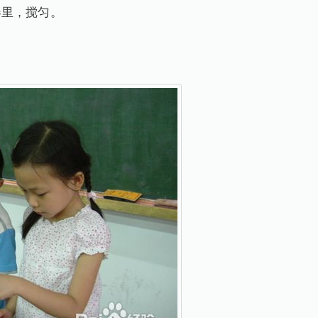
器里，搅匀。
。