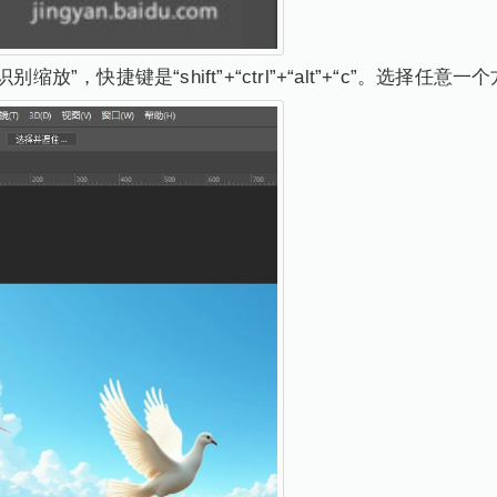
放”，快捷键是“shift”+“ctrl”+“alt”+“c”。选择任意