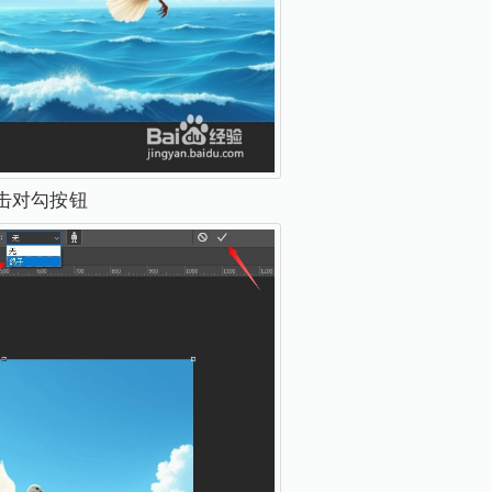
击对勾按钮