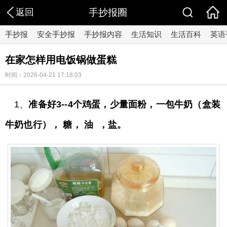
返回
手抄报圈
手抄报
安全手抄报
手抄报内容
生活知识
生活百科
英语
在家怎样用电饭锅做蛋糕
时间：2026-04-21 17:18:03
1、
准备好3--4个鸡蛋，少量面粉，一包牛奶（盒装
牛奶也行）， 糖， 油 ，盐。