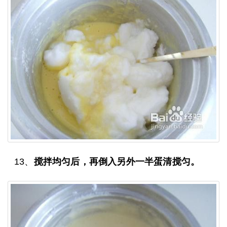
13、
搅拌均匀后，再倒入另外一半蛋清搅匀。