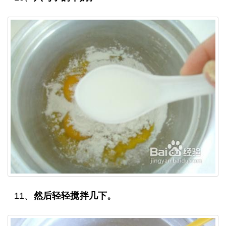
11、
然后轻轻搅拌几下。