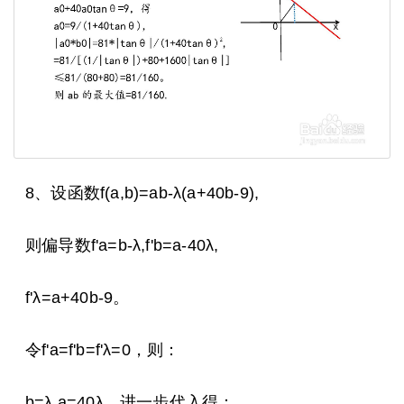
8、设函数f(a,b)=ab-λ(a+40b-9),
则偏导数f'a=b-λ,f'b=a-40λ,
f'λ=a+40b-9。
令f'a=f'b=f'λ=0，则：
b=λ,a=40λ。进一步代入得：