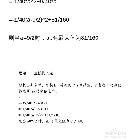
=-1/40*a^2+9/40*a
=-1/40(a-9/2)^2+81/160，
则当a=9/2时，ab有最大值为81/160。