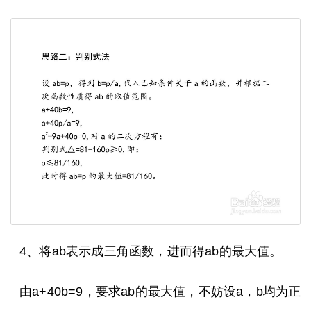
4、将ab表示成三角函数，进而得ab的最大值。
由a+40b=9，要求ab的最大值，不妨设a，b均为正