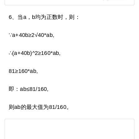
6、当a，b均为正数时，则：
∵a+40b≥2√40*ab,
∴(a+40b)^2≥160*ab,
81≥160*ab,
即：ab≤81/160,
则ab的最大值为81/160。