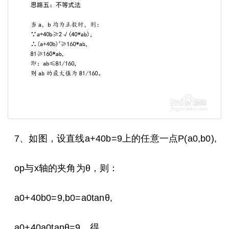
7、如图，设直线a+40b=9上的任意一点P(a0,b0),
op与x轴的夹角为θ，则：
a0+40b0=9,b0=a0tanθ,
a0+40a0tanθ=9，得