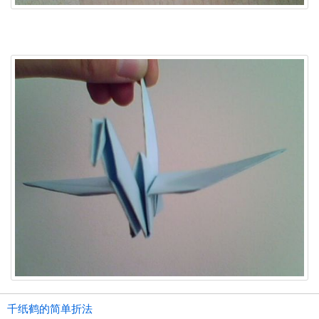
千纸鹤的简单折法