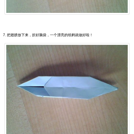
7. 把翅膀放下来，折好脑袋，一个漂亮的纸鹤就做好啦！