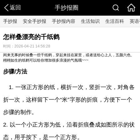
返回
手抄报圈
手抄报
安全手抄报
手抄报内容
生活知识
生活百科
英语
怎样叠漂亮的千纸鹤
时间：2026-04-21 14:56:28
闲来无事的时候叠一些千纸鹤，穿起来挂在家里，或者送给心上人，五颜六色、
栩栩如生的纸鹤可以给你增加很多浪漫的气氛哦~~~
步骤/方法
1. 一张正方形的纸，横折一次，竖折一次，对角各
折一次，这样留下一个“米”字形的折痕，方便下一个
步骤的制作。
2. 以一个小正方形为低，沿着折痕叠成如图所示的状
态，用手按下，是一个正方形。