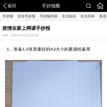
返回
手抄报圈
手抄报
安全手抄报
手抄报内容
生活知识
生活百科
英语
疫情在家上网课手抄报
时间：2026-04-23 21:55:58
1、准备1-2张质量好的A3大小的素描纸备用